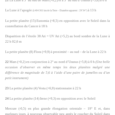
21
La Lune à 5° au sud de Mars (+0,2) et à 3° au sud d’Uranus (+5,8) à 6 h
La Lune à l’apogée
à 13 h
(à 404 361 km de la Terre – Diamètre apparent : 29’34’’)
La petite planète (15) Eunomia (+8,5) en opposition avec le Soleil dans la
constellation du Cancer à 18 h
Disparition de l’étoile 38 Ari = UV Ari (+5,2) au bord sombre de la Lune à
22 h 02,6 m
La petite planète (8) Flora (+9,9) à proximité – au sud – de la Lune à 22 h
22
Mars (+0,2) en conjonction à 2° au nord d’Uranus (+5,8) à 0 h
(Une belle
occasion d’observer en même temps les deux planètes malgré une
différence de magnitude de 5,6
à l’aide d’une paire de jumelles ou d’un
petit instrument)
23
La petite planète (4) Vesta (+6,9) stationnaire à 22 h
24
La petite planète (14) Irene (+9,3) en opposition avec le Soleil
Mercure (-0,5) en plus grande élongation orientale – 19° E et, dans
quelques jours, à nouveau observable peu après le coucher du Soleil dans