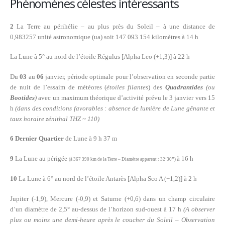
Phénomènes célestes intéressants
2
La Terre au périhélie – au plus près du Soleil – à une distance de
0,983257 unité astronomique (ua) soit 147 093 154 kilomètres à 14 h
La Lune à 5° au nord de l’étoile Régulus [Alpha Leo (+1,3)] à 22 h
Du
03
au
06
janvier, période optimale pour l’observation en seconde partie
de nuit de l’essaim de météores (
étoiles filantes
) des
Quadrantides
(ou
Bootides
)
avec un maximum théorique d’activité prévu le 3 janvier vers 15
h
(dans des conditions favorables : absence de lumière de Lune gênante et
taux horaire zénithal THZ ~ 110)
6 Dernier Quartier
de Lune à 9 h 37 m
9
La Lune au périgée
à 16 h
(à 367 390 km de la Terre – Diamètre apparent : 32’30’’)
10
La Lune à 6° au nord de l’étoile Antarès [Alpha Sco A (+1,2)] à 2 h
Jupiter (-1,9), Mercure (-0,9) et Saturne (+0,6) dans un champ circulaire
d’un diamètre de 2,5° au-dessus de l’horizon sud-ouest à 17 h
(A observer
plus ou moins une demi-heure après le coucher du Soleil – Observation