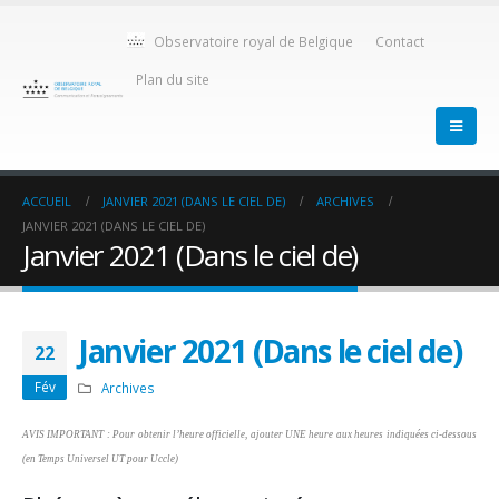
Observatoire royal de Belgique
Contact
Plan du site
ACCUEIL
JANVIER 2021 (DANS LE CIEL DE)
ARCHIVES
JANVIER 2021 (DANS LE CIEL DE)
Janvier 2021 (Dans le ciel de)
Janvier 2021 (Dans le ciel de)
22
Fév
Archives
AVIS IMPORTANT : Pour obtenir l’heure officielle, ajouter UNE heure aux heures indiquées ci-dessous
(en Temps Universel UT pour Uccle)