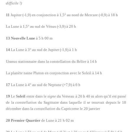
difficile !)
11
Jupiter
(-1,9) en conjonction à 1,5° au nord de Mercure (-0,9) à 18 h
La Lune à 1,5° au sud de Vénus (-3,9) à 20 h
13
Nouvelle Lune
à 5 h 00 m
14
La Lune à 3° au sud de Jupiter (-1,9) à 1 h
Uranus stationnaire dans la constellation du Bélier à 14 h
La planète naine Pluton en conjonction avec le Soleil à 14 h
17
La Lune à 4° au sud de Neptune (+7,9) à 6 h
19
Le
Soleil
entre dans le
signe
du Verseau à 20 h 40 m alors qu’il est passé
de la
constellation
du Sagittaire dans laquelle il se trouvait depuis le 18
décembre dans la
constellation
du Capricorne le 20 janvier
20 Premier Quartier
de Lune à 21 h 02 m