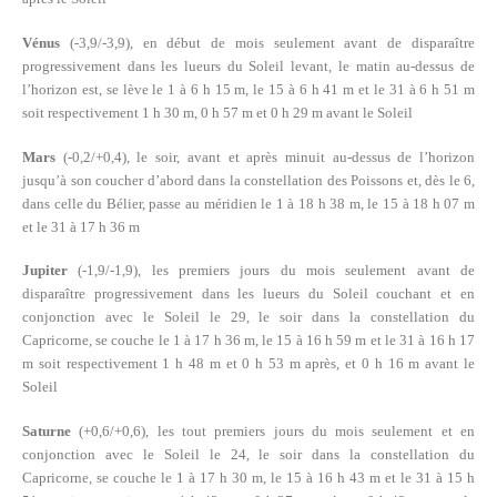
Vénus
(-3,9/-3,9), en début de mois seulement avant de disparaître
progressivement dans les lueurs du Soleil levant, le matin au-dessus de
l’horizon est, se lève le 1 à 6 h 15 m, le 15 à 6 h 41 m et le 31 à 6 h 51 m
soit respectivement 1 h 30 m, 0 h 57 m et 0 h 29 m avant le Soleil
Mars
(-0,2/+0,4), le soir, avant et après minuit au-dessus de l’horizon
jusqu’à son coucher d’abord dans la constellation des Poissons et, dès le 6,
dans celle du Bélier, passe au méridien le 1 à 18 h 38 m, le 15 à 18 h 07 m
et le 31 à 17 h 36 m
Jupiter
(-1,9/-1,9), les premiers jours du mois seulement avant de
disparaître progressivement dans les lueurs du Soleil couchant et en
conjonction avec le Soleil le 29, le soir dans la constellation du
Capricorne, se couche le 1 à 17 h 36 m, le 15 à 16 h 59 m et le 31 à 16 h 17
m soit respectivement 1 h 48 m et 0 h 53 m après, et 0 h 16 m avant le
Soleil
Saturne
(+0,6/+0,6), les tout premiers jours du mois seulement et en
conjonction avec le Soleil le 24, le soir dans la constellation du
Capricorne, se couche le 1 à 17 h 30 m, le 15 à 16 h 43 m et le 31 à 15 h