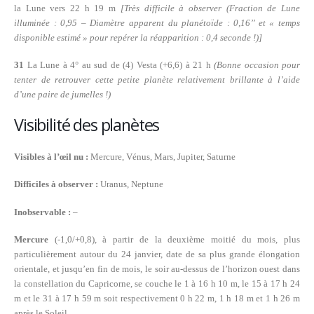
la Lune vers 22 h 19 m
[Très difficile à observer (Fraction de Lune
illuminée : 0,95 – Diamètre apparent du planétoïde : 0,16’’ et « temps
disponible estimé » pour repérer la réapparition : 0,4 seconde !)]
31
La Lune à 4° au sud de (4) Vesta (+6,6) à 21 h
(Bonne occasion pour
tenter de retrouver cette petite planète relativement brillante à l’aide
d’une paire de jumelles !)
Visibilité des planètes
Visibles à l’œil nu :
Mercure, Vénus,
Mars,
Jupiter, Saturne
Difficiles à observer :
Uranus, Neptune
Inobservable :
–
Mercure
(-1,0/+0,8), à partir de la deuxième moitié du mois, plus
particulièrement autour du 24 janvier, date de sa plus grande élongation
orientale, et jusqu’en fin de mois, le soir au-dessus de l’horizon ouest dans
la constellation du Capricorne, se couche le 1 à 16 h 10 m, le 15 à 17 h 24
m et le 31 à 17 h 59 m soit respectivement 0 h 22 m, 1 h 18 m et 1 h 26 m
après le Soleil