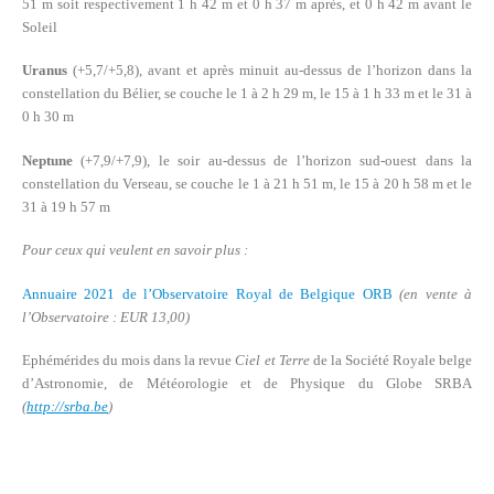
51 m soit respectivement 1 h 42 m et 0 h 37 m après, et 0 h 42 m avant le
Soleil
Uranus
(+5,7/+5,8), avant et après minuit au-dessus de l’horizon dans la
constellation du Bélier, se couche le 1 à 2 h 29 m, le 15 à 1 h 33 m et le 31 à
0 h 30 m
Neptune
(+7,9/+7,9), le soir au-dessus de l’horizon sud-ouest dans la
constellation du Verseau, se couche le 1 à 21 h 51 m, le 15 à 20 h 58 m et le
31 à 19 h 57 m
Pour ceux qui veulent en savoir plus :
Annuaire 2021 de l’Observatoire Royal de Belgique ORB
(en vente à
l’Observatoire : EUR 13,00)
Ephémérides du mois dans la revue
Ciel et Terre
de la Société Royale belge
d’Astronomie, de Météorologie et de Physique du Globe SRBA
(
http://srba.be
)